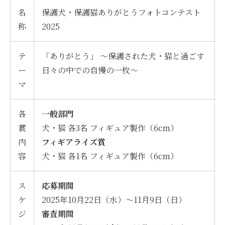
名
保護犬・保護猫ありがとうフォトコンテスト
称
2025
テ
「ありがとう」 ～保護された犬・猫と過ごす
ー
日々の中での自慢の一枚～
マ
各
一般部門
賞
犬・猫 各3名 フィギュア製作（6cm）
内
フィギアライズ賞
容
犬・猫 各1名 フィギュア製作（6cm）
ス
応募期間
ケ
2025年10月22日（水）～11月9日（日）
ジ
審査期間