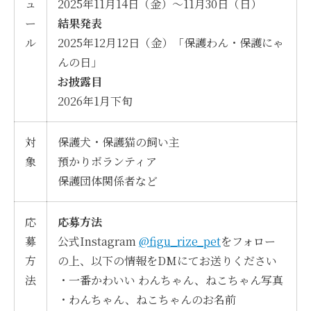
ュ
2025年11月14日（金）～11月30日（日）
ー
結果発表
ル
2025年12月12日（金）「保護わん・保護にゃ
んの日」
お披露目
2026年1月下旬
対
保護犬・保護猫の飼い主
象
預かりボランティア
保護団体関係者など
応
応募方法
募
公式Instagram
@figu_rize_pet
をフォロー
方
の上、以下の情報をDMにてお送りください
法
・一番かわいい わんちゃん、ねこちゃん写真
・わんちゃん、ねこちゃんのお名前