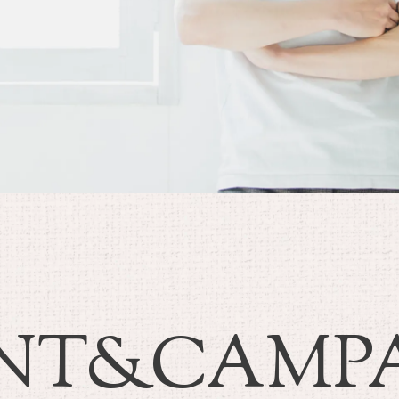
NT&
CAMP