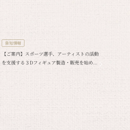
告知情報
メデ
【ご案内】スポーツ選手、アーティストの活動
【取材
を支援する３Dフィギュア製造・販売を始め...
取材