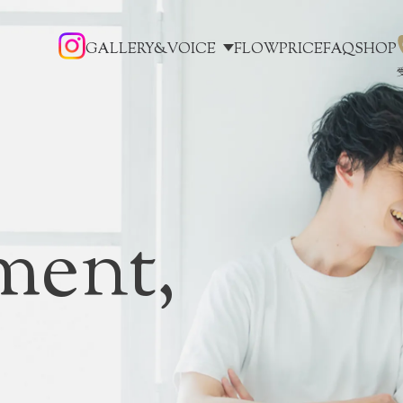
GALLERY&VOICE
FLOW
PRICE
FAQ
SHOP
ment,