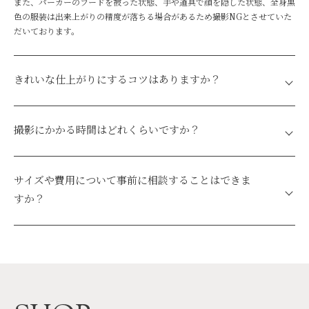
また、パーカーのフードを被った状態、手や道具で顔を隠した状態、全身黒
色の服装は出来上がりの精度が落ちる場合があるため撮影NGとさせていた
だいております。
きれいな仕上がりにするコツはありますか？
濃いスモーキーアイメイクはフィギュアの目が真っ黒になる原因となる可能
性があります。
撮影にかかる時間はどれくらいですか？
また、レースなどの透明な洋服は再現の精度が落ちることがあります。
前髪はフィギュアのおでこが突き出てしまう可能性がありますので、髪の毛
ご来店から撮影完了まで約40分です。
を整えておでこを出すようにすることをおすすめします。
サイズや費用について事前に相談することはできま
すか？
はい、可能です。事前のご相談は、
RIZEの公式LINE
よりお問い合わせくだ
さい。