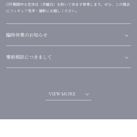
GW期間中も定休日（月曜日）を除いて休まず営業します。ぜひ、この機会
にフィギュア見学・撮影にお越しください。
臨時休業のお知らせ
本日（3月4日13:00～19:00）は、雪の影響で、お客様にも影響がでるかも
しれませんので臨時休業とさせていただきます。何卒、宜しくお願い申し上
事前相談につきまして
げます。
「こういったフィギュアは作れますか」などの事前相談を、お電話（
048-
776-9650／営業時間中）・公式LINEからのメッセージ・公式インスタグラ
ムのDMにて承っております。また、サンプルフィギュアもたくさん飾って
おります。見学不要でご覧いただけますので、お気軽にお越しになってくだ
VIEW MORE
さい。過度な営業をしない優しいスタッフで心よりお待ちしております。