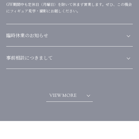
GW期間中も定休日（月曜日）を除いて休まず営業します。ぜひ、この機会
にフィギュア見学・撮影にお越しください。
臨時休業のお知らせ
本日（3月4日13:00～19:00）は、雪の影響で、お客様にも影響がでるかも
しれませんので臨時休業とさせていただきます。何卒、宜しくお願い申し上
事前相談につきまして
げます。
「こういったフィギュアは作れますか」などの事前相談を、お電話（
048-
776-9650／営業時間中）・公式LINEからのメッセージ・公式インスタグラ
ムのDMにて承っております。また、サンプルフィギュアもたくさん飾って
おります。見学不要でご覧いただけますので、お気軽にお越しになってくだ
VIEW MORE
さい。過度な営業をしない優しいスタッフで心よりお待ちしております。