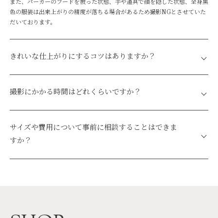
また、パーカーのフードを被った状態、手や道具で顔を隠した状態、全身黒
色の服装は出来上がりの精度が落ちる場合があるため撮影NGとさせていた
だいております。
きれいな仕上がりにするコツはありますか？
濃いスモーキーアイメイクはフィギュアの目が真っ黒になる原因となる可能
性があります。
撮影にかかる時間はどれくらいですか？
また、レースなどの透明な洋服は再現の精度が落ちることがあります。
前髪はフィギュアのおでこが突き出てしまう可能性がありますので、髪の毛
ご来店から撮影完了まで約40分です。
を整えておでこを出すようにすることをおすすめします。
サイズや費用について事前に相談することはできま
すか？
はい、可能です。事前のご相談は、
RIZEの公式LINE
よりお問い合わせくだ
さい。