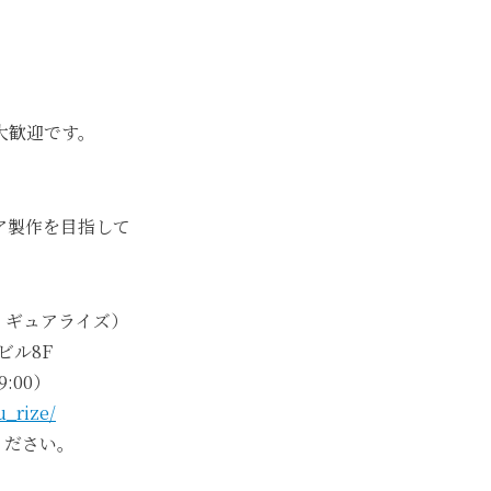
大歓迎です。
ア製作を目指して
フィギュアライズ）
ビル8F
9:00）
u_rize/
ください。