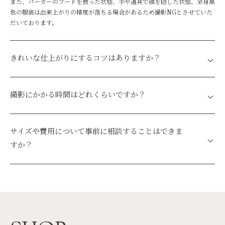
また、パーカーのフードを被った状態、手や道具で顔を隠した状態、全身黒
色の服装は出来上がりの精度が落ちる場合があるため撮影NGとさせていた
だいております。
きれいな仕上がりにするコツはありますか？
濃いスモーキーアイメイクはフィギュアの目が真っ黒になる原因となる可能
性があります。
撮影にかかる時間はどれくらいですか？
また、レースなどの透明な洋服は再現の精度が落ちることがあります。
前髪はフィギュアのおでこが突き出てしまう可能性がありますので、髪の毛
ご来店から撮影完了まで約40分です。
を整えておでこを出すようにすることをおすすめします。
サイズや費用について事前に相談することはできま
すか？
はい、可能です。事前のご相談は、
RIZEの公式LINE
よりお問い合わせくだ
さい。