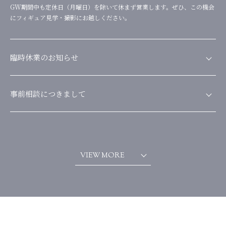
GW期間中も定休日（月曜日）を除いて休まず営業します。ぜひ、この機会
にフィギュア見学・撮影にお越しください。
臨時休業のお知らせ
本日（3月4日13:00～19:00）は、雪の影響で、お客様にも影響がでるかも
しれませんので臨時休業とさせていただきます。何卒、宜しくお願い申し上
事前相談につきまして
げます。
「こういったフィギュアは作れますか」などの事前相談を、お電話（
048-
776-9650／営業時間中）・公式LINEからのメッセージ・公式インスタグラ
ムのDMにて承っております。また、サンプルフィギュアもたくさん飾って
おります。見学不要でご覧いただけますので、お気軽にお越しになってくだ
VIEW MORE
さい。過度な営業をしない優しいスタッフで心よりお待ちしております。